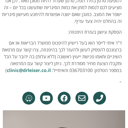
להופעת סרטן בחלל הפה, סרטן שעלול להיות מסוכן מאוד. לכן אנו
מציעים לכם לנסות למתן את כמות הסיגריות שתעשנו בכל יום – זה
ישפר את המצב. כמובן שאם ישנה אפשרות להימנע מעישון סיגריות
זה בהחלט יהיה צעד עדיף.
הפסקת עישון בעזרת היפנוזה:
ד"ר איתי לייסר הוא בעל רישיון להיפנוט ממשרד הבריאות אז אם
ברצונכם להפסיק לעשן ולהעזר לכך בהיפנוזה, צרו קשר עם מרפאת
השיניים ותאמו פגישת ייעוץ ראשונה (ללא עלות) בה ידובר על הכל
ותקבלו הצעת מחיר מסודרת לכך. ניתן ליצור קשר עם המרפאה
במספר הטלפון: 036703100 והאימייל:
clinic@drleiser.co.il
)
–