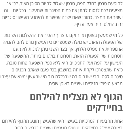
להופעת סרטן בחלל הפה, סרטן שעלול להיות מסוכן מאוד. לכן אנו
מציעים לכם לנסות למתן את כמות הסיגריות שתעשנו בכל יום – זה
ישפר את המצב. כמובן שאם ישנה אפשרות להימנע מעישון סיגריות
זה בהחלט יהיה צעד עדיף.
כל מי שמעשן באופן תדיר וקבוע צריך להכיר את ההשלכות השונות
של הפעולה הזאת. יש כאלה שמספרים כי העישון גורם להם להנאה
או מפחית את מפלס הלחץ. אך בצד השני ניתן למנות לא מעט
חסרונות של הפעולה הזאת, חסרונות בולטים ביותר. ההשפעה של
העישון על הפה ועל החניכיים היא ללא ספק השפעה פחות טובה.
כזאת שתצטרכו לקחת אותה בחשבון בכל פעם שאתם מכניסים
סיגריה לפה. הרי ישנה סיבה שבגללה רוב מי שמעשן ימצא את עצמו
מבצע טיפולי חניכיים ושיניים באופן שכיח.
הגוף לא מצליח להילחם
בחיידקים
אחת מהבעיות המרכזיות בעישון היא שהעישון מונע מהגוף להילחם
בצורה יעילה בחיידקים. טיפולי חניכיים ושיניים נדרשים ברוב